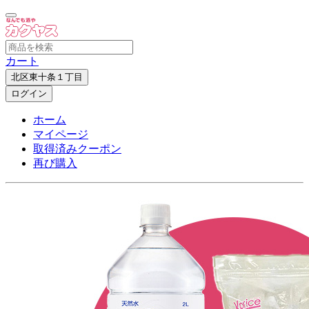
カート
北区東十条１丁目
ログイン
ホーム
マイページ
取得済みクーポン
再び購入