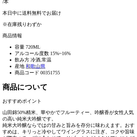
/本
本日中に送料無料でお届け
※在庫残りわずか
商品情報
容量
720ML
アルコール度数
15%~16%
飲み方
冷酒,常温
産地
和歌山県
商品コード
00351755
商品について
おすすめポイント
山田錦50%精米、華やかでフルーティー、吟醸香が女性人気
の高い純米大吟醸です。
純米大吟醸ならではの甘みと旨みを存分に味わえます。おす
すめは、キリっと冷やしてワイングラスに注ぎ、コクや旨味