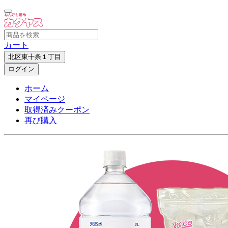
カート
北区東十条１丁目
ログイン
ホーム
マイページ
取得済みクーポン
再び購入