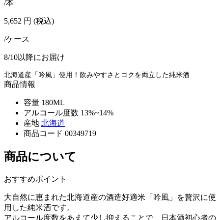
/本
5,652
円
(税込)
/ケース
8/10以降にお届け
北海道産「吟風」使用！飲みやすさとコクを両立した純米酒
商品情報
容量
180ML
アルコール度数
13%~14%
産地
北海道
商品コード
00349719
商品について
おすすめポイント
大自然に恵まれた北海道産の酒造好適米「吟風」を贅沢に使
用した純米酒です。
アルコール度数をあえて少し抑えることで、日本酒初心者の