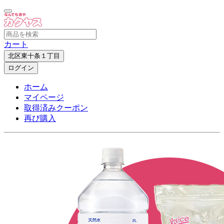
カート
北区東十条１丁目
ログイン
ホーム
マイページ
取得済みクーポン
再び購入