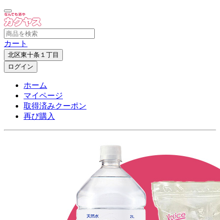
カート
北区東十条１丁目
ログイン
ホーム
マイページ
取得済みクーポン
再び購入