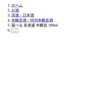
ホーム
お酒
清酒・日本酒
本醸造酒・特別本醸造酒
蔵べる 長者盛 本醸造 180ml
...