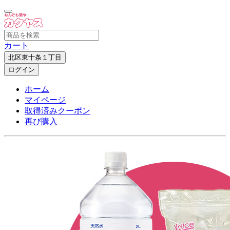
カート
北区東十条１丁目
ログイン
ホーム
マイページ
取得済みクーポン
再び購入