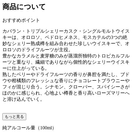
商品について
おすすめポイント
カバラン・トリプルシェリーカスク・シングルモルトウイス
キーは、オロロソ、ペドロヒメネス、モスカテルの3つの絶
妙なシェリー熟成樽を組み合わせた珍しいウイスキーで、オ
ロロソのドライフルーツが主役。
豊かなカラメルと麦芽糖のみが蒸溜所独特のトロピカルフル
ーツと重なり、繊細でありながら個性的なシェリーウイスキ
ーに仕上がっている。
熟したベリーやドライフルーツの香りが鼻腔を満たし、ブド
ウや柑橘類のフレッシュな香りにチョコレートブラウニーや
フィが混じり合う。シナモン、クローバー、スパイシーさが
ほのかに感じられ、心地よい樽香と香り高いローズマリーへ
と溶け込んでいく。
もっと見る
純アルコール量（100ml）