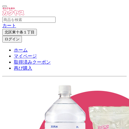
カート
北区東十条１丁目
ログイン
ホーム
マイページ
取得済みクーポン
再び購入