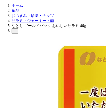
ホーム
食品
おつまみ・珍味・ナッツ
サラミ・ジャーキー・肉
なとり ゴールドパック おいしいサラミ 46g
...