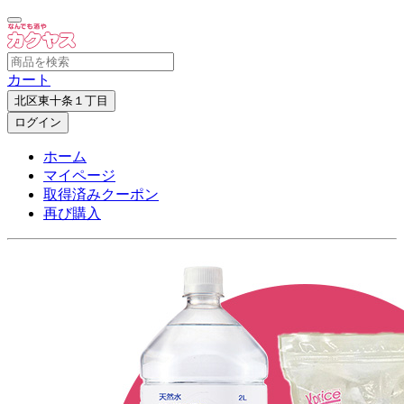
カート
北区東十条１丁目
ログイン
ホーム
マイページ
取得済みクーポン
再び購入