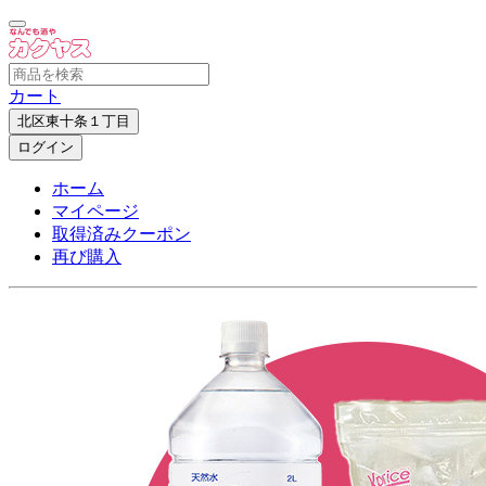
カート
北区東十条１丁目
ログイン
ホーム
マイページ
取得済みクーポン
再び購入