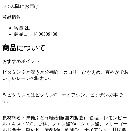
8/15以降にお届け
商品情報
容量
2L
商品コード
00309438
商品について
おすすめポイント
ビタミン※と潤う水分補給。カロリーひかえめ、爽やかでお
いしいレモンの味わい。
※ビタミンとはビタミンC、ナイアシン、ビオチンの事で
す。
原材料名：果糖ぶどう糖液糖(国内製造)、食塩、レモンピー
ルエキス／V.C、香料、クエン酸Na、クエン酸、マリーゴー
ルド色素、塩化Ｋ、硫酸Mg、乳酸Ca、ナイアシン、甘味料