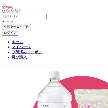
カート
北区東十条１丁目
ログイン
ホーム
マイページ
取得済みクーポン
再び購入