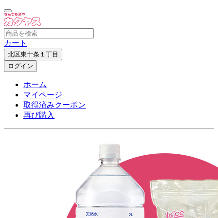
カート
北区東十条１丁目
ログイン
ホーム
マイページ
取得済みクーポン
再び購入