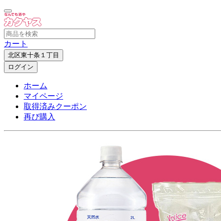
カート
北区東十条１丁目
ログイン
ホーム
マイページ
取得済みクーポン
再び購入