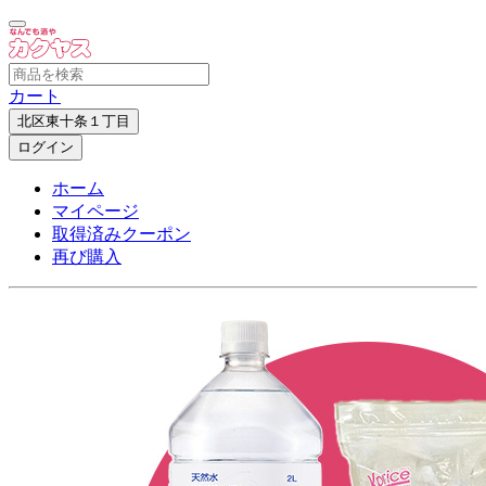
カート
北区東十条１丁目
ログイン
ホーム
マイページ
取得済みクーポン
再び購入