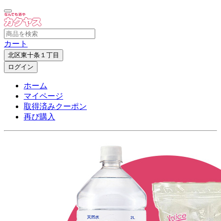
カート
北区東十条１丁目
ログイン
ホーム
マイページ
取得済みクーポン
再び購入