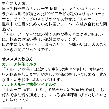
中心に大人気。
日本先行発売の「カルーア 抹茶」は、メキシコの高地・ベ
ラクルス州で収穫された100％アラビカ種の香り高いコーヒ
ーと、サトウキビのスピリッツをあわせた「カルーア」に、
世界中で注目を集めている抹茶フレーバーを組み合わせた商
品です。
「カルーア」ならではの甘く芳醇な香りとコク深い味わい
に、抹茶の奥深い香りが絶妙にマッチング。
口の中に広がるやさしくほっこりとした味わいは、大人のく
つろぎ時間にぴったりです。
オススメの飲み方
カルーア抹茶ミルク
「カルーア 抹茶」1に対して牛乳3の割合で割り、お好みで
粉末抹茶を加えます。やさしい抹茶の香りが楽しめる、豊か
な味わいをお楽しみいただけます。
ホットカルーア抹茶ソイミルク
「カルーア 抹茶」1に対して温めた豆乳3の割合で割り、お
好みできな粉を加えます。くつろぎの時間にぴったりのやさ
しい味わいです。