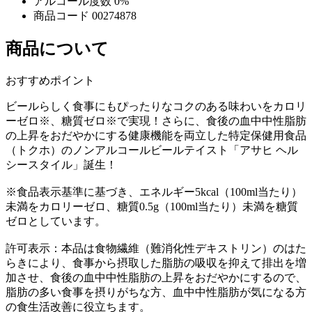
アルコール度数
0%
商品コード
00274878
商品について
おすすめポイント
ビールらしく食事にもぴったりなコクのある味わいをカロリ
ーゼロ※、糖質ゼロ※で実現！さらに、食後の血中中性脂肪
の上昇をおだやかにする健康機能を両立した特定保健用食品
（トクホ）のノンアルコールビールテイスト「アサヒ ヘル
シースタイル」誕生！
※食品表示基準に基づき、エネルギー5kcal（100ml当たり）
未満をカロリーゼロ、糖質0.5g（100ml当たり）未満を糖質
ゼロとしています。
許可表示：本品は食物繊維（難消化性デキストリン）のはた
らきにより、食事から摂取した脂肪の吸収を抑えて排出を増
加させ、食後の血中中性脂肪の上昇をおだやかにするので、
脂肪の多い食事を摂りがちな方、血中中性脂肪が気になる方
の食生活改善に役立ちます。