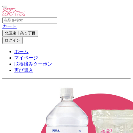
カート
北区東十条１丁目
ログイン
ホーム
マイページ
取得済みクーポン
再び購入