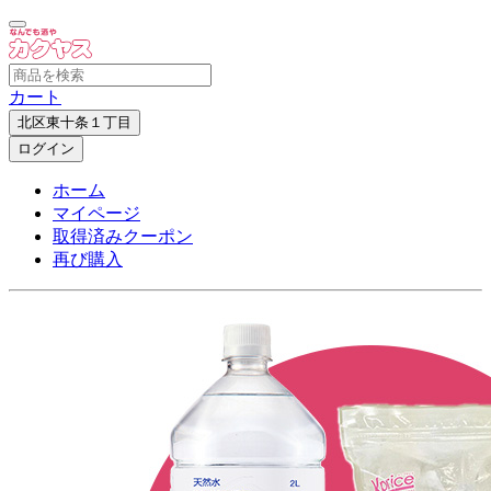
カート
北区東十条１丁目
ログイン
ホーム
マイページ
取得済みクーポン
再び購入