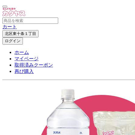
カート
北区東十条１丁目
ログイン
ホーム
マイページ
取得済みクーポン
再び購入