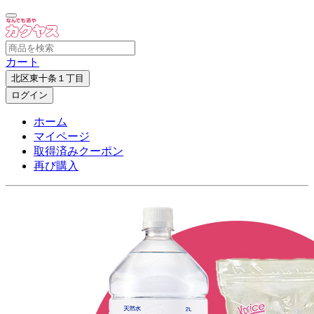
カート
北区東十条１丁目
ログイン
ホーム
マイページ
取得済みクーポン
再び購入