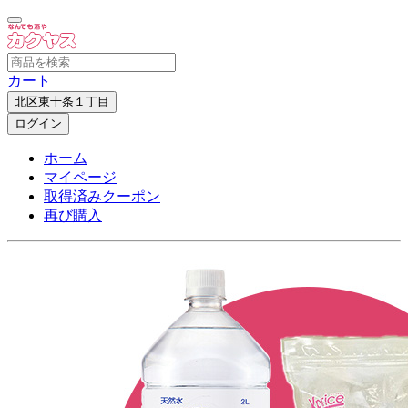
カート
北区東十条１丁目
ログイン
ホーム
マイページ
取得済みクーポン
再び購入