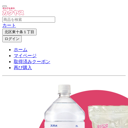
カート
北区東十条１丁目
ログイン
ホーム
マイページ
取得済みクーポン
再び購入