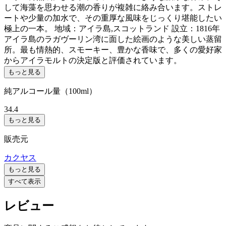
して海藻を思わせる潮の香りが複雑に絡み合います。ストレ
ートや少量の加水で、その重厚な風味をじっくり堪能したい
極上の一本。 地域：アイラ島,スコットランド 設立：1816年
アイラ島のラガヴーリン湾に面した絵画のような美しい蒸留
所。最も情熱的、スモーキー、豊かな香味で、多くの愛好家
からアイラモルトの決定版と評価されています。
もっと見る
純アルコール量（100ml）
34.4
もっと見る
販売元
カクヤス
もっと見る
すべて表示
レビュー