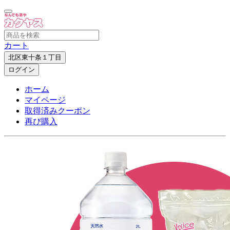
カート
北区東十条１丁目
ログイン
ホーム
マイページ
取得済みクーポン
再び購入