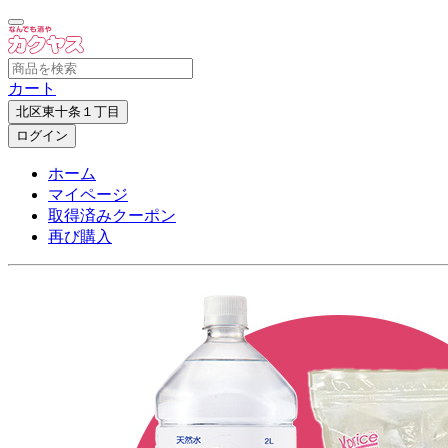
カート
北区東十条１丁目
ログイン
ホーム
マイページ
取得済みクーポン
再び購入