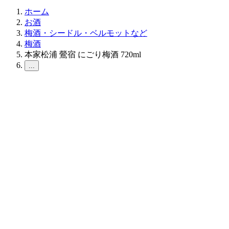
ホーム
お酒
梅酒・シードル・ベルモットなど
梅酒
本家松浦 鶯宿 にごり梅酒 720ml
...