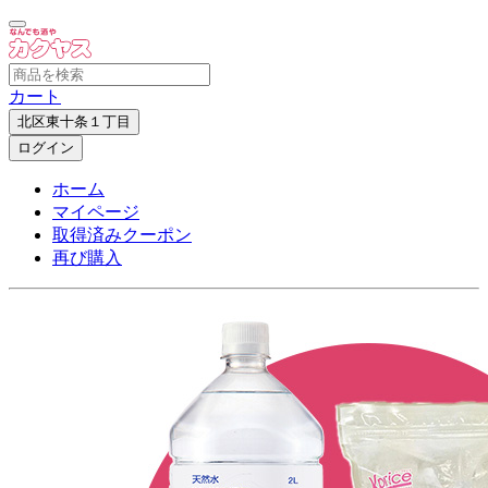
カート
北区東十条１丁目
ログイン
ホーム
マイページ
取得済みクーポン
再び購入