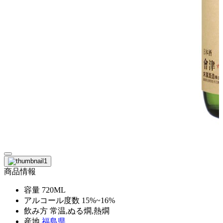
商品情報
容量
720ML
アルコール度数
15%~16%
飲み方
常温,ぬる燗,熱燗
産地
福島県