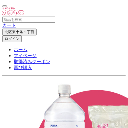
カート
北区東十条１丁目
ログイン
ホーム
マイページ
取得済みクーポン
再び購入