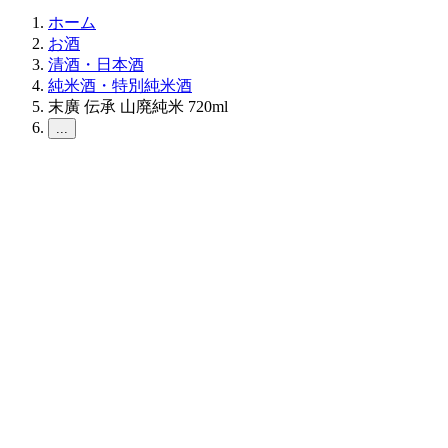
ホーム
お酒
清酒・日本酒
純米酒・特別純米酒
末廣 伝承 山廃純米 720ml
...