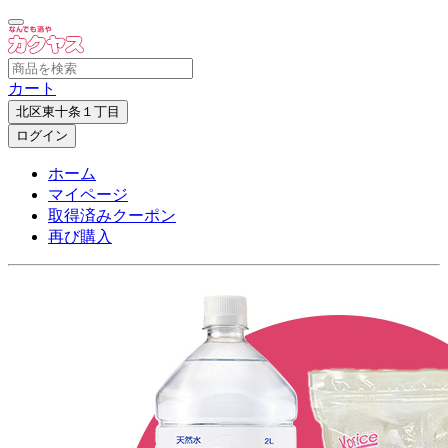
カート
北区東十条１丁目
ログイン
ホーム
マイページ
取得済みクーポン
再び購入