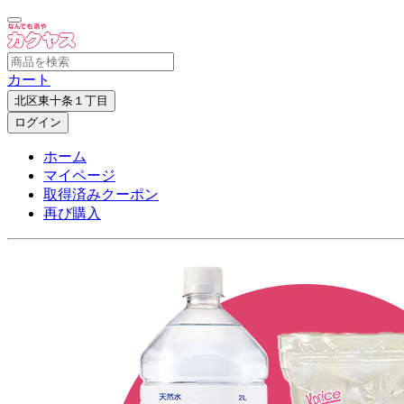
カート
北区東十条１丁目
ログイン
ホーム
マイページ
取得済みクーポン
再び購入