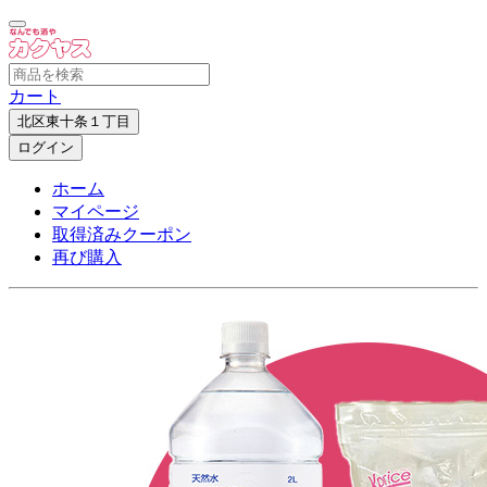
カート
北区東十条１丁目
ログイン
ホーム
マイページ
取得済みクーポン
再び購入