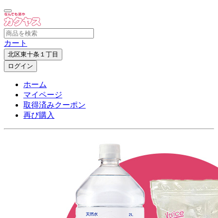
カート
北区東十条１丁目
ログイン
ホーム
マイページ
取得済みクーポン
再び購入