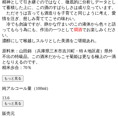
精神として引き継ぐのではなく、徹底的に分析しデータとし
て蓄積した上に、この酒のすばらしさは成り立っています。
ただそうは言っても酒造りを子育てと同じように考え、愛
情を注ぎ、慈しみ育ててこその味わい。
冷でも勿論ですが、静かな佇まいのこの液体から色々と語
ってもらう為にも、作法の一つとして
燗酒
でお楽しみくださ
い。
濃醇にして喉越しスルリとした美酒をご堪能あれ。
原料米：山田錦 （兵庫県三木市吉川町・特Ａ地区産）県外
不出の特級品。この酒米だからこそ菊姫は更なる極上の一滴
となりえるのです。
精米歩合：70％
もっと見る
純アルコール量（100ml）
13.6
もっと見る
販売元