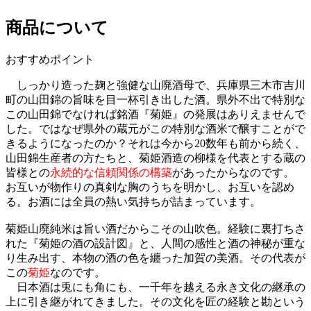
商品について
おすすめポイント
しっかり造った麹と強健な山廃酒母で、兵庫県三木市吉川
町の山田錦の旨味を目一杯引き出した酒。県外不出で特別な
この山田錦でなければ銘酒『菊姫』の発展はありえませんで
した。ではなぜ県外の蔵元がこの特別な酒米で醸すことがで
きるようになったのか？それは今から20数年も前から続く、
山田錦生産者の方たちと、菊姫酒造の柳様を代表とする蔵の
皆様との
永続的な信頼関係の構築
があったからなのです。
お互いが物作りの真剣な胸のうちを明かし、お互いを認め
る。お酒には全員の熱い気持ちが詰まっています。
菊姫山廃純米は旨い酒だからこその山吹色。経験に裏打ちさ
れた『菊姫の酒の設計図』と、人間の感性と酒の神秘が重な
り生み出す、本物の酒の色を纏った加賀の美酒。その代表が
この
菊姫
なのです。
日本酒は兎にも角にも、一千年を越える永き文化の継承の
上に引き継がれてきました。その文化を匠の経験と勘という