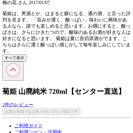
梅の花
さん
2017/01/07
菊姫は、男酒とか、はまると癖になる、通の酒、と言った評
判を見ます。 「旨みが濃く、酸っぱい」味わいに興味があ
る人なら、誰でも楽しめると思います。お燗にすると、酸っ
ぱさは、さらにひきたつので、酸味のあるお酒が好きな人は
好きになると思います。 菊姫は夏に呑切原酒がでます。こ
ちらはさらに濃く酸っぱい感じがして毎年楽しみにしていま
す。
すべて表示
菊姫 山廃純米 720ml【センター直送】
2件のレビュー
お届け地域ではお取り扱いのない商品です
ご利用ガイド
ご利用シーン・活用術