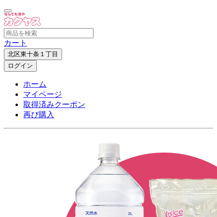
カート
北区東十条１丁目
ログイン
ホーム
マイページ
取得済みクーポン
再び購入