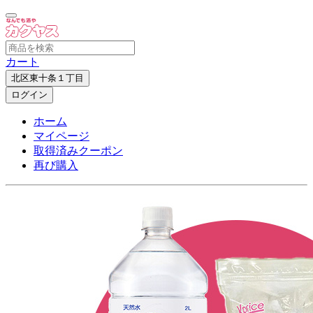
カート
北区東十条１丁目
ログイン
ホーム
マイページ
取得済みクーポン
再び購入