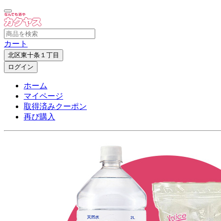
カート
北区東十条１丁目
ログイン
ホーム
マイページ
取得済みクーポン
再び購入