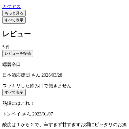
カクヤス
もっと見る
すべて表示
レビュー
5 件
レビューを投稿
端麗辛口
日本酒応援団
さん
2026/03/28
スッキリした飲み口で飽きません
すべて表示
熱燗にはこれ！
トンペイ
さん
2023/01/07
酸度は１から２で、辛すぎず甘すぎずお燗にピッタリのお酒