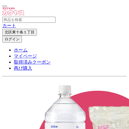
カート
北区東十条１丁目
ログイン
ホーム
マイページ
取得済みクーポン
再び購入