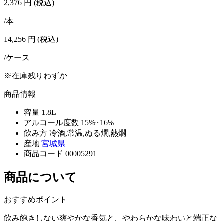
2,376
円
(税込)
/本
14,256
円
(税込)
/ケース
※在庫残りわずか
商品情報
容量
1.8L
アルコール度数
15%~16%
飲み方
冷酒,常温,ぬる燗,熱燗
産地
宮城県
商品コード
00005291
商品について
おすすめポイント
飲み飽きしない爽やかな香気と、やわらかな味わいと端正な