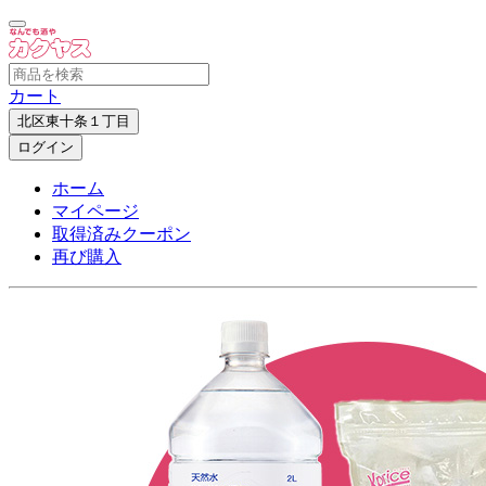
カート
北区東十条１丁目
ログイン
ホーム
マイページ
取得済みクーポン
再び購入