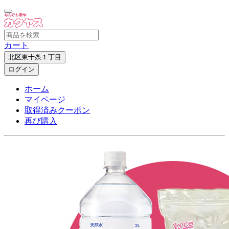
カート
北区東十条１丁目
ログイン
ホーム
マイページ
取得済みクーポン
再び購入