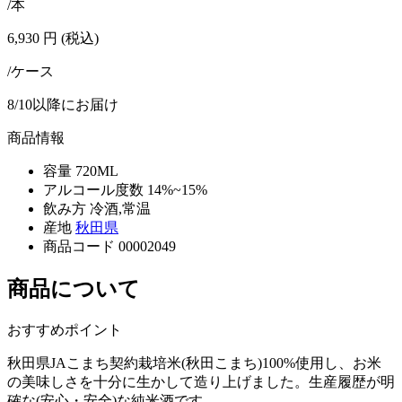
/本
6,930
円
(税込)
/ケース
8/10以降にお届け
商品情報
容量
720ML
アルコール度数
14%~15%
飲み方
冷酒,常温
産地
秋田県
商品コード
00002049
商品について
おすすめポイント
秋田県JAこまち契約栽培米(秋田こまち)100%使用し、お米
の美味しさを十分に生かして造り上げました。生産履歴が明
確な(安心・安全)な純米酒です。