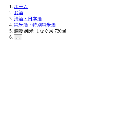
ホーム
お酒
清酒・日本酒
純米酒・特別純米酒
爛漫 純米 まなぐ凧 720ml
...