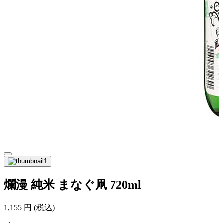
爛漫 純米 まなぐ凧 720ml
1,155
円
(税込)