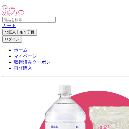
カート
北区東十条１丁目
ログイン
ホーム
マイページ
取得済みクーポン
再び購入