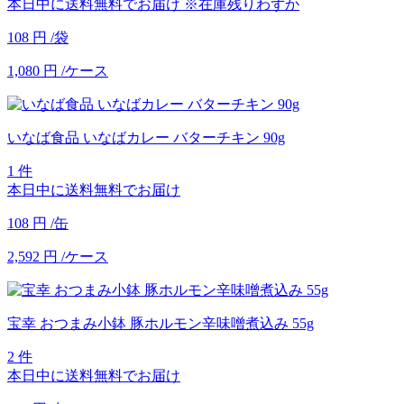
本日中に送料無料でお届け
※在庫残りわずか
108
円
/袋
1,080
円
/ケース
いなば食品 いなばカレー バターチキン 90g
1 件
本日中に送料無料でお届け
108
円
/缶
2,592
円
/ケース
宝幸 おつまみ小鉢 豚ホルモン辛味噌煮込み 55g
2 件
本日中に送料無料でお届け