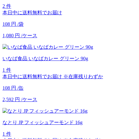
2 件
本日中に送料無料でお届け
108
円
/袋
1,080
円
/ケース
いなば食品 いなばカレー グリーン 90g
1 件
本日中に送料無料でお届け
※在庫残りわずか
108
円
/缶
2,592
円
/ケース
なとり JP フィッシュアーモンド 16g
1 件