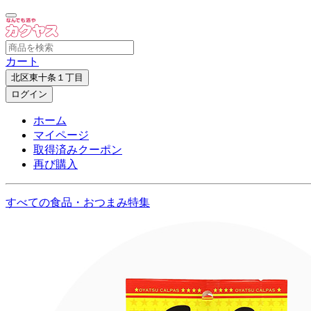
カート
北区東十条１丁目
ログイン
ホーム
マイページ
取得済みクーポン
再び購入
すべての食品・おつまみ特集