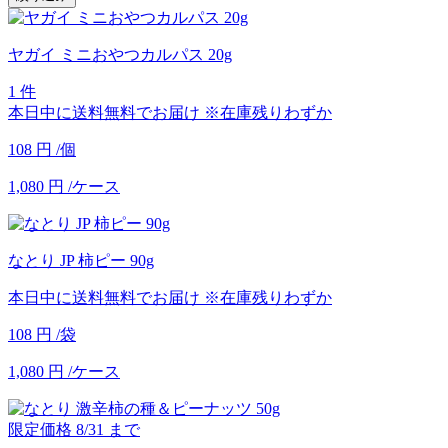
ヤガイ ミニおやつカルパス 20g
1 件
本日中に送料無料でお届け
※在庫残りわずか
108
円
/個
1,080
円
/ケース
なとり JP 柿ピー 90g
本日中に送料無料でお届け
※在庫残りわずか
108
円
/袋
1,080
円
/ケース
限定価格
8/31
まで