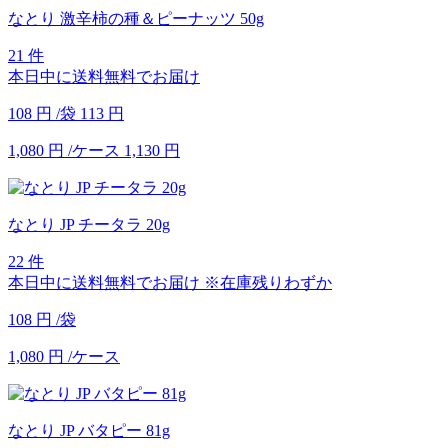
なとり 激辛柿の種＆ピーナッツ 50g
21 件
本日中に送料無料でお届け
108
円
/袋
113
円
1,080
円
/ケース
1,130
円
なとり JP チータラ 20g
22 件
本日中に送料無料でお届け
※在庫残りわずか
108
円
/袋
1,080
円
/ケース
なとり JP バタピー 81g