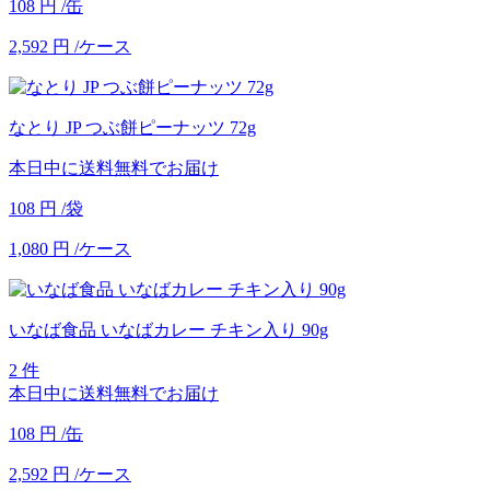
108
円
/缶
2,592
円
/ケース
なとり JP つぶ餅ピーナッツ 72g
本日中に送料無料でお届け
108
円
/袋
1,080
円
/ケース
いなば食品 いなばカレー チキン入り 90g
2 件
本日中に送料無料でお届け
108
円
/缶
2,592
円
/ケース