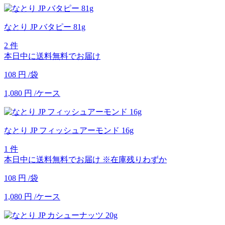
なとり JP バタピー 81g
2 件
本日中に送料無料でお届け
108
円
/袋
1,080
円
/ケース
なとり JP フィッシュアーモンド 16g
1 件
本日中に送料無料でお届け
※在庫残りわずか
108
円
/袋
1,080
円
/ケース