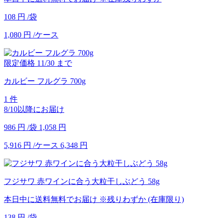
108
円
/袋
1,080
円
/ケース
限定価格
11/30
まで
カルビー フルグラ 700g
1 件
8/10以降にお届け
986
円
/袋
1,058
円
5,916
円
/ケース
6,348
円
フジサワ 赤ワインに合う大粒干しぶどう 58g
本日中に送料無料でお届け
※残りわずか (在庫限り)
138
円
/袋