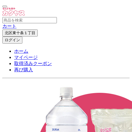
カート
北区東十条１丁目
ログイン
ホーム
マイページ
取得済みクーポン
再び購入