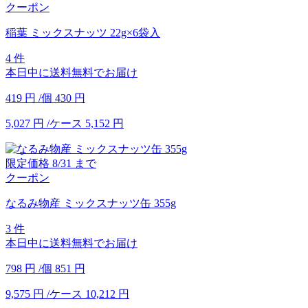
クーポン
稲葉 ミックスナッツ 22g×6袋入
4 件
本日中に送料無料でお届け
419
円
/個
430
円
5,027
円
/ケース
5,152
円
限定価格
8/31
まで
クーポン
なるみ物産 ミックスナッツ缶 355g
3 件
本日中に送料無料でお届け
798
円
/個
851
円
9,575
円
/ケース
10,212
円