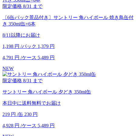
限定価格
8/31
まで
〔6缶パック景品付き〕サントリー 角ハイボール 焼き鳥缶付
き 350ml缶×6本
8/11以降にお届け
1,198
円
/パック
1,379
円
4,791
円
/ケース
5,489
円
NEW
限定価格
8/31
まで
サントリー 角ハイボール 夕どき 350ml缶
本日中に送料無料でお届け
219
円
/缶
230
円
4,928
円
/ケース
5,489
円