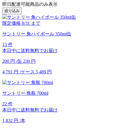
即日配達可能商品のみ表示
絞り込み
限定価格
8/31
まで
サントリー 角ハイボール 350ml缶
13 件
本日中に送料無料でお届け
200
円
/缶
230
円
4,791
円
/ケース
5,489
円
サントリー 角瓶 700ml
22 件
本日中に送料無料でお届け
1,832
円
/本