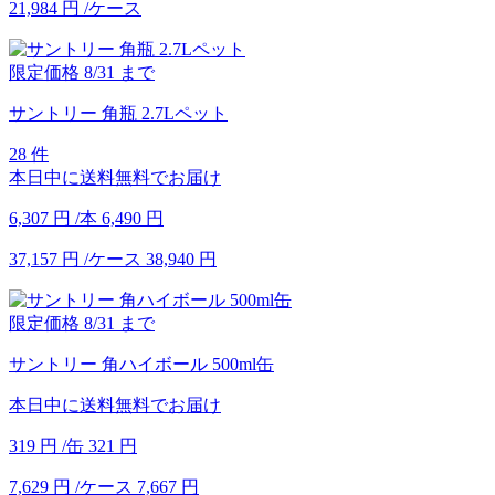
21,984
円
/ケース
限定価格
8/31
まで
サントリー 角瓶 2.7Lペット
28 件
本日中に送料無料でお届け
6,307
円
/本
6,490
円
37,157
円
/ケース
38,940
円
限定価格
8/31
まで
サントリー 角ハイボール 500ml缶
本日中に送料無料でお届け
319
円
/缶
321
円
7,629
円
/ケース
7,667
円