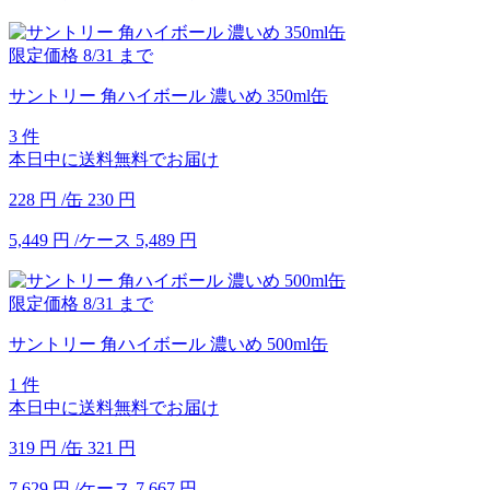
限定価格
8/31
まで
サントリー 角ハイボール 濃いめ 350ml缶
3 件
本日中に送料無料でお届け
228
円
/缶
230
円
5,449
円
/ケース
5,489
円
限定価格
8/31
まで
サントリー 角ハイボール 濃いめ 500ml缶
1 件
本日中に送料無料でお届け
319
円
/缶
321
円
7,629
円
/ケース
7,667
円