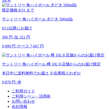
NEW
限定価格
8/31
まで
サントリー 角ハイボール 夕どき 500ml缶
8/11以降にお届け
306
円
/缶
321
円
6,999
円
/ケース
7,667
円
サントリー 角ハイボール 樽 10L※店舗からのお届け限定
本日中に送料無料でお届け
※在庫残りわずか
9,878
円
/本
ご利用ガイド
ご利用シーン・活用術
お問い合わせ
会社情報