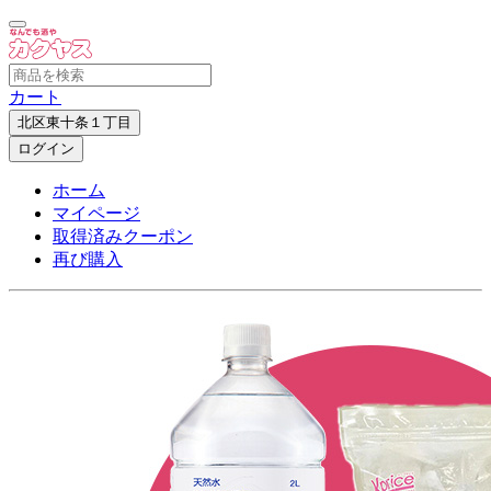
カート
北区東十条１丁目
ログイン
ホーム
マイページ
取得済みクーポン
再び購入