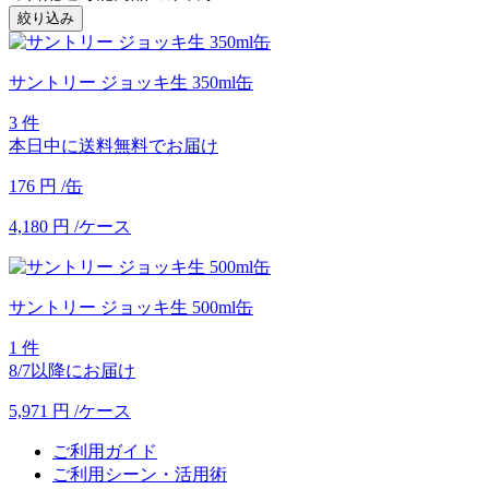
絞り込み
サントリー ジョッキ生 350ml缶
3 件
本日中に送料無料でお届け
176
円
/缶
4,180
円
/ケース
サントリー ジョッキ生 500ml缶
1 件
8/7以降にお届け
5,971
円
/ケース
ご利用ガイド
ご利用シーン・活用術