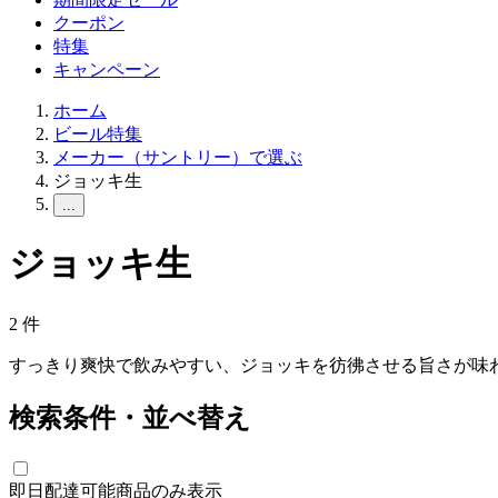
クーポン
特集
キャンペーン
ホーム
ビール特集
メーカー（サントリー）で選ぶ
ジョッキ生
...
ジョッキ生
2
件
すっきり爽快で飲みやすい、ジョッキを彷彿させる旨さが味
検索条件・並べ替え
即日配達可能商品のみ表示