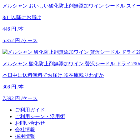
メルシャン おいしい酸化防止剤無添加ワイン シードル スイート
8/11以降にお届け
446
円
/本
5,352
円
/ケース
メルシャン 酸化防止剤無添加ワイン 贅沢シードル ドライ290m
本日中に送料無料でお届け
※在庫残りわずか
308
円
/本
7,392
円
/ケース
ご利用ガイド
ご利用シーン・活用術
お問い合わせ
会社情報
採用情報