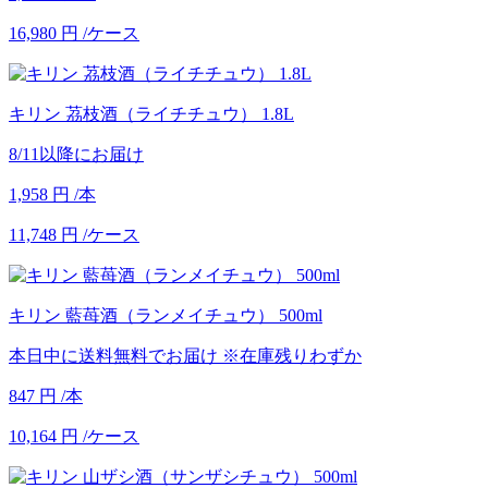
16,980
円
/ケース
キリン 茘枝酒（ライチチュウ） 1.8L
8/11以降にお届け
1,958
円
/本
11,748
円
/ケース
キリン 藍苺酒（ランメイチュウ） 500ml
本日中に送料無料でお届け
※在庫残りわずか
847
円
/本
10,164
円
/ケース