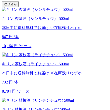
絞り込み
キリン 杏露酒（シンルチュウ） 500ml
本日中に送料無料でお届け
※在庫残りわずか
847
円
/本
10,164
円
/ケース
キリン 茘枝酒（ライチチュウ） 500ml
本日中に送料無料でお届け
※在庫残りわずか
732
円
/本
8,784
円
/ケース
キリン 林檎酒（リンチンチュウ) 500ml