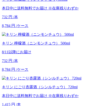
本日中に送料無料でお届け
※在庫残りわずか
732
円
/本
8,784
円
/ケース
キリン 檸檬酒（ニンモンチュウ） 500ml
8/11以降にお届け
732
円
/本
8,784
円
/ケース
キリン にごり杏露酒（シンルチュウ） 720ml
本日中に送料無料でお届け
※在庫残りわずか
1,415
円
/本