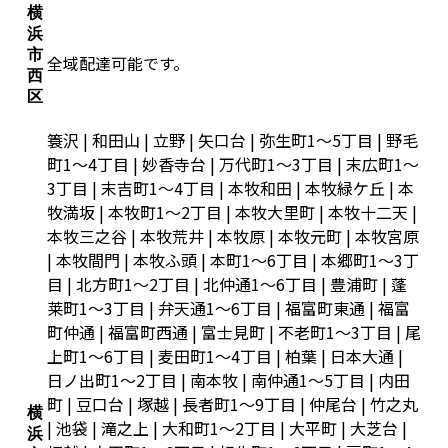
横
浜
市
全域配達可能です。
西
区
簑沢 | 和田山 | 立野 | 矢口台 | 弥生町1～5丁目 | 野毛
町1～4丁目 | 妙香寺台 | 万代町1～3丁目 | 末広町1～
3丁目 | 末吉町1～4丁目 | 本牧和田 | 本牧緑ケ丘 | 本
牧満坂 | 本牧町1～2丁目 | 本牧大里町 | 本牧十二天 |
本牧三之谷 | 本牧荒井 | 本牧原 | 本牧元町 | 本牧宮原
| 本牧間門 | 本牧ふ頭 | 本町1～6丁目 | 本郷町1～3丁
目 | 北方町1～2丁目 | 北仲通1～6丁目 | 豊浦町 | 蓬
莱町1～3丁目 | 弁天通1～6丁目 | 福富町東通 | 福富
町仲通 | 福富町西通 | 富士見町 | 不老町1～3丁目 | 尾
上町1～6丁目 | 麦田町1～4丁目 | 柏葉 | 日本大通 |
日ノ出町1～2丁目 | 南本牧 | 南仲通1～5丁目 | 内田
町 | 豆口台 | 塚越 | 長者町1～9丁目 | 仲尾台 | 竹之丸
横
| 池袋 | 滝之上 | 大和町1～2丁目 | 大平町 | 大芝台 |
浜