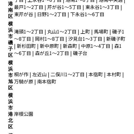
港
最戸1～2丁目 | 芹が谷1～5丁目 | 東永谷1～3丁目 |
南
東芹が谷 | 日野1～2丁目 | 下永谷1～6丁目
区
横
浜
滝頭1～2丁目 | 丸山1～2丁目 | 上町 | 馬場町 | 磯子1
市
～8丁目 | 岡村1～8丁目 | 汐見台1～3丁目 | 新磯子町
磯
| 新杉田町 | 新中原町 | 新森町 | 中原1～4丁目 | 森1
子
～6丁目 | 森が丘1～2丁目 | 磯子台
区
横
浜
桐が作 | 左近山 | 二俣川1～2丁目 | 本宿町 | 本村町 |
市
万騎が原 | 南本宿町
旭
区
横
浜
市
岸根公園
港
北
区