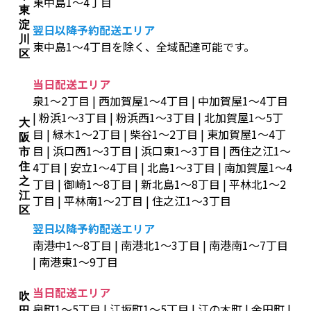
東中島1～4丁目
東
淀
翌日以降予約配送エリア
川
東中島1～4丁目を除く、全域配達可能です。
区
当日配送エリア
泉1～2丁目 | 西加賀屋1～4丁目 | 中加賀屋1～4丁目
| 粉浜1～3丁目 | 粉浜西1～3丁目 | 北加賀屋1～5丁
大
目 | 緑木1～2丁目 | 柴谷1～2丁目 | 東加賀屋1～4丁
阪
目 | 浜口西1～3丁目 | 浜口東1～3丁目 | 西住之江1～
市
4丁目 | 安立1～4丁目 | 北島1～3丁目 | 南加賀屋1～4
住
之
丁目 | 御崎1～8丁目 | 新北島1～8丁目 | 平林北1～2
江
丁目 | 平林南1～2丁目 | 住之江1～3丁目
区
翌日以降予約配送エリア
南港中1～8丁目 | 南港北1～3丁目 | 南港南1～7丁目
| 南港東1～9丁目
当日配送エリア
吹
泉町1～5丁目 | 江坂町1～5丁目 | 江の木町 | 金田町 |
田