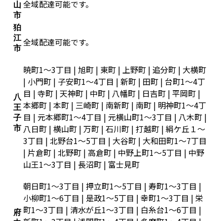
全域配達可能です。
山
市
狛
江
全域配達可能です。
市
暁町1～3丁目 | 旭町 | 東町 | 上野町 | 追分町 | 大横町
| 小門町 | 子安町1～4丁目 | 新町 | 田町 | 台町1～4丁
目 | 寺町 | 天神町 | 中町 | 八幡町 | 日吉町 | 平岡町 |
八
本郷町 | 本町 | 三崎町 | 南新町 | 南町 | 明神町1～4丁
王
目 | 元本郷町1～4丁目 | 元横山町1～3丁目 | 八木町 |
子
八日町 | 横山町 | 万町 | 石川町 | 打越町 | 絹ケ丘１～
市
3丁目 | 北野台1～5丁目 | 大谷町 | 大和田町1～7丁目
| 片倉町 | 北野町 | 高倉町 | 中野上町1～5丁目 | 中野
山王1～3丁目 | 長沼町 | 富士見町
朝日町1～3丁目 | 押立町1～5丁目 | 寿町1～3丁目 |
小柳町1～6丁目 | 是政1～5丁目 | 幸町1～3丁目 | 栄
町1～3丁目 | 清水が丘1～3丁目 | 白糸台1～6丁目 |
府