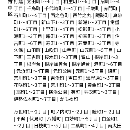
打越 | 太田町1～6丁目 | 相生町1～6丁目 | 扇町1～4
市
丁目 | 千鳥町 | 千代崎町1～4丁目 | 千歳町 | 赤門町 |
中
区
石川町1～5丁目 | 西之谷町 | 西竹之丸 | 諏訪町 | 真砂
町1～4丁目 | 新山下1～3丁目 | 新港1～2丁目 | 常盤
町1～6丁目 | 上野町1～4丁目 | 松影町1～4丁目 | 小
港町1～3丁目 | 曙町1～5丁目 | 初音町1～3丁目 | 住
吉町1～6丁目 | 寿町1～4丁目 | 若葉町1～3丁目 | 寺
久保 | 山田町 | 山吹町 | 山手町 | 山元町1～5丁目 | 山
下町 | 三吉町 | 桜木町1～3丁目 | 鷺山 | 根岸町1～3
丁目 | 根岸台 | 根岸加曽台 | 根岸旭台 | 港町1～6丁目
| 元浜町1～4丁目 | 元町公園 | 元町1～5丁目 | 錦町 |
宮川町1～3丁目 | 吉浜町 | 吉田町 | 海岸通1～5丁目 |
花咲町1～3丁目 | 宮川町1～3丁目 | 黄金町1～2丁目
| 翁町1～2丁目 | 横浜公園 | 英町 | 羽衣町1～3丁目 |
伊勢佐木町1～7丁目 | かもめ町
万世町1～2丁目 | 堀ノ内町1～2丁目 | 睦町1～2丁目
| 平楽 | 伏見町 | 八幡町 | 白妙町1～5丁目 | 白金町1
～2丁目 | 日枝町1～5丁目 | 二葉町1～4丁目 | 南太田