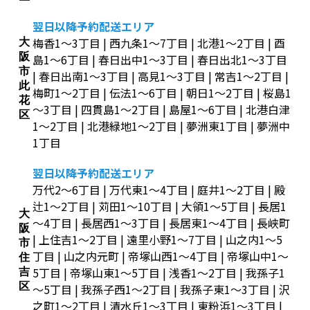
翌日以降予約配送エリア
梅香1～3丁目 | 西九条1～7丁目 | 北港1～2丁目 | 酉
大
阪
島1～6丁目 | 春日出中1～3丁目 | 春日出北1～3丁目
市
| 春日出南1～3丁目 | 高見1～3丁目 | 常吉1～2丁目 |
此
梅町1～2丁目 | 伝法1～6丁目 | 朝日1～2丁目 | 桜島1
花
～3丁目 | 四貫島1～2丁目 | 島屋1～6丁目 | 北港白津
区
1～2丁目 | 北港緑地1～2丁目 | 夢洲東1丁目 | 夢洲中
1丁目
翌日以降予約配送エリア
万代2～6丁目 | 万代東1～4丁目 | 庭井1～2丁目 | 殿
辻1～2丁目 | 苅田1～10丁目 | 大領1～5丁目 | 長居1
大
～4丁目 | 長居西1～3丁目 | 長居東1～4丁目 | 長峡町
阪
| 上住吉1～2丁目 | 遠里小野1～7丁目 | 山之内1～5
市
丁目 | 山之内元町 | 帝塚山西1～4丁目 | 帝塚山中1～
住
5丁目 | 帝塚山東1～5丁目 | 浅香1～2丁目 | 我孫子1
吉
区
～5丁目 | 我孫子西1～2丁目 | 我孫子東1～3丁目 | 沢
之町1～2丁目 | 清水丘1～3丁目 | 東粉浜1～3丁目 |