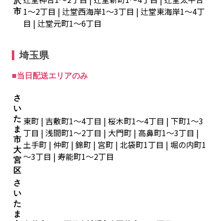
沢
1～2丁目 | 辻堂西海岸1～3丁目 | 辻堂東海岸1～4丁
市
目 | 辻堂元町1～6丁目
埼玉県
■当日配送エリアのみ
さ
い
た
東町 | 吉敷町1～4丁目 | 桜木町1～4丁目 | 下町1～3
ま
丁目 | 浅間町1～2丁目 | 大門町 | 高鼻町1～3丁目 |
市
土手町 | 仲町 | 錦町 | 宮町 | 北袋町1丁目 | 堀の内町1
大
～3丁目 | 寿能町1～2丁目
宮
区
さ
い
た
ま