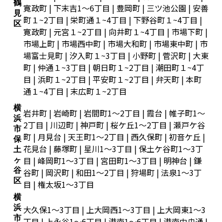
鶴
寛政町 | 下末吉1～6丁目 | 豊岡町 | 三ツ池公園 | 安善
見
町１~2丁目 | 栄町通１~4丁目 | 下野谷町１~4丁目 |
区
寛政町 | 元宮１~2丁目 | 向井町１~4丁目 | 市場下町 |
市場上町 | 市場西中町 | 市場大和町 | 市場東中町 | 市
場富士見町 | 汐入町１~3丁目 | 小野町 | 菅沢町 | 大東
町 | 仲通１~3丁目 | 朝日町１~2丁目 | 潮田町１~4丁
目 | 浜町１~2丁目 | 平安町１~2丁目 | 弁天町 | 本町
通１~4丁目 | 末広町１~2丁目
横
岩井町 | 岩崎町 | 岩間町1～2丁目 | 霞台 | 帷子町1～
浜
2丁目 | 川辺町 | 神戸町 | 桜ケ丘1～2丁目 | 瀬戸ケ谷
市
町 | 月見台 | 天王町1～2丁目 | 西久保町 | 初音ケ丘 |
保
花見台 | 藤塚町 | 星川1～3丁目 | 保土ケ谷町1～3丁
土
目 | 峰岡町1～3丁目 | 宮田町1～3丁目 | 明神台 | 鎌
ヶ
谷
谷町 | 岡沢町 | 和田1～2丁目 | 狩場町 | 法泉1～3丁
区
目 | 権太坂1～3丁目
横
浜
大久保1～3丁目 | 上大岡西1～3丁目 | 上大岡東1～3
市
丁目 | 上永谷1～6丁目 | 港南1～6丁目 | 港南中央通 |