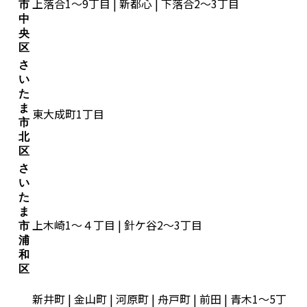
上落合1～9丁目 | 新都心 | 下落合2～3丁目
市
中
央
区
さ
い
た
ま
東大成町1丁目
市
北
区
さ
い
た
ま
上木崎1～４丁目 | 針ケ谷2～3丁目
市
浦
和
区
新井町 | 金山町 | 河原町 | 舟戸町 | 前田 | 青木1～5丁