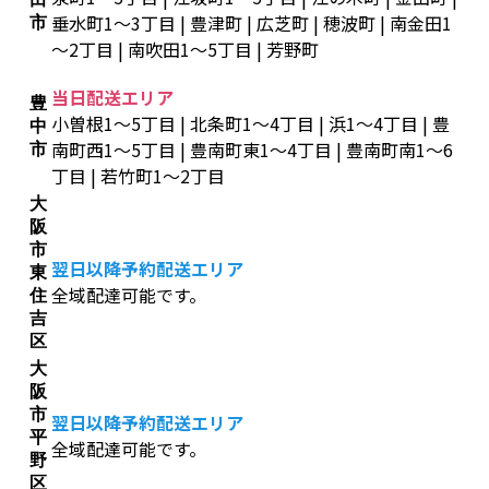
垂水町1～3丁目 | 豊津町 | 広芝町 | 穂波町 | 南金田1
市
～2丁目 | 南吹田1～5丁目 | 芳野町
当日配送エリア
豊
小曽根1～5丁目 | 北条町1～4丁目 | 浜1～4丁目 | 豊
中
南町西1～5丁目 | 豊南町東1～4丁目 | 豊南町南1～6
市
丁目 | 若竹町1～2丁目
大
阪
市
翌日以降予約配送エリア
東
全域配達可能です。
住
吉
区
大
阪
市
翌日以降予約配送エリア
平
全域配達可能です。
野
区