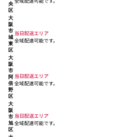
全域配達可能です。
央
区
大
阪
市
当日配送エリア
城
全域配達可能です。
東
区
大
阪
市
当日配送エリア
阿
全域配達可能です。
倍
野
区
大
阪
当日配送エリア
市
全域配達可能です。
旭
区