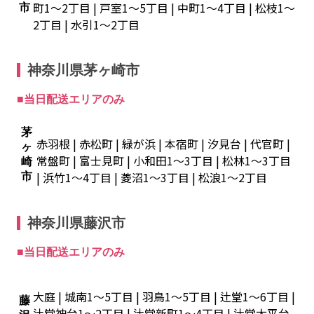
町1～2丁目 | 戸室1～5丁目 | 中町1～4丁目 | 松枝1～
市
2丁目 | 水引1～2丁目
神奈川県茅ヶ崎市
■当日配送エリアのみ
茅
赤羽根 | 赤松町 | 緑が浜 | 本宿町 | 汐見台 | 代官町 |
ヶ
常盤町 | 富士見町 | 小和田1～3丁目 | 松林1～3丁目
崎
| 浜竹1～4丁目 | 菱沼1～3丁目 | 松浪1～2丁目
市
神奈川県藤沢市
■当日配送エリアのみ
大庭 | 城南1～5丁目 | 羽鳥1～5丁目 | 辻堂1～6丁目 |
藤
辻堂神台1～2丁目 | 辻堂新町1～4丁目 | 辻堂太平台