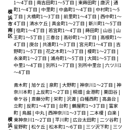
1～4丁目 | 南吉田町1～5丁目 | 東蒔田町 | 唐沢 | 通
町1～4丁目 | 中里町 | 中島町1～4丁目 | 中村町1～5
横
丁目 | 大橋町1～3丁目 | 前里町1～4丁目 | 西中町1～
浜
4丁目 | 清水ケ丘 | 真金町1～2丁目 | 新川町1～5丁目
市
| 宿町1～4丁目 | 若宮町1～4丁目 | 蒔田町 | 山谷 | 山
南
区
王町1～5丁目 | 三春台 | 高砂町1～3丁目 | 高根町1～
4丁目 | 庚台 | 共進町1～3丁目 | 宮元町1～4丁目 | 吉
野町1～5丁目 | 花之木町1～3丁目 | 榎町1～2丁目 |
永楽町1～2丁目 | 浦舟町1～5丁目 | 大岡1～5丁目 |
中里1～4丁目 | 別所1～7丁目 | 別所中里台 | 六ツ川1
～4丁目
青木町 | 旭ケ丘 | 泉町 | 大野町 | 神奈川1～2丁目 | 神
奈川本町 | 上反町1～2丁目 | 桐畑 | 金港町 | 栗田谷 |
幸ケ谷 | 斎藤分町 | 栄町 | 沢渡 | 白幡西町 | 高島台 |
立町 | 反町1～4丁目 | 台町 | 鶴屋町1～3丁目 | 富家
町 | 鳥越 | 中丸 | 西神奈川1～3丁目 | 二本榎 | 白楽 |
東神奈川1～2丁目 | 平川町 | 広台太田町 | 二ツ谷町 |
横
浜
星野町 | 松ケ丘 | 松本町1～6丁目 | 三ツ沢下町 | 三ツ