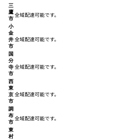
三
鷹
全域配達可能です。
市
小
金
全域配達可能です。
井
市
国
分
全域配達可能です。
寺
市
西
東
全域配達可能です。
京
市
調
布
全域配達可能です。
市
東
村