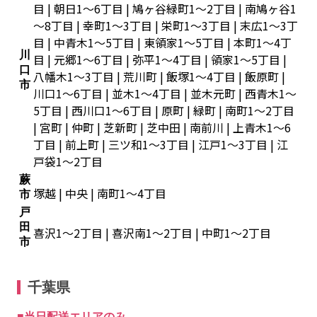
目 | 朝日1～6丁目 | 鳩ヶ谷緑町1～2丁目 | 南鳩ヶ谷1
～8丁目 | 幸町1～3丁目 | 栄町1～3丁目 | 末広1～3丁
目 | 中青木1～5丁目 | 東領家1～5丁目 | 本町1～4丁
川
目 | 元郷1～6丁目 | 弥平1～4丁目 | 領家1～5丁目 |
口
八幡木1～3丁目 | 荒川町 | 飯塚1～4丁目 | 飯原町 |
市
川口1～6丁目 | 並木1～4丁目 | 並木元町 | 西青木1～
5丁目 | 西川口1～6丁目 | 原町 | 緑町 | 南町1～2丁目
| 宮町 | 仲町 | 芝新町 | 芝中田 | 南前川 | 上青木1～6
丁目 | 前上町 | 三ツ和1～3丁目 | 江戸1～3丁目 | 江
戸袋1～2丁目
蕨
塚越 | 中央 | 南町1～4丁目
市
戸
田
喜沢1～2丁目 | 喜沢南1～2丁目 | 中町1～2丁目
市
千葉県
■当日配送エリアのみ