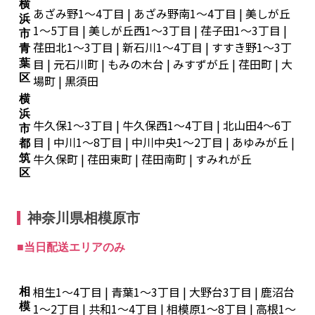
横
あざみ野1～4丁目 | あざみ野南1～4丁目 | 美しが丘
浜
1～5丁目 | 美しが丘西1～3丁目 | 荏子田1～3丁目 |
市
荏田北1～3丁目 | 新石川1～4丁目 | すすき野1～3丁
青
目 | 元石川町 | もみの木台 | みすずが丘 | 荏田町 | 大
葉
区
場町 | 黒須田
横
浜
牛久保1～3丁目 | 牛久保西1～4丁目 | 北山田4～6丁
市
目 | 中川1～8丁目 | 中川中央1～2丁目 | あゆみが丘 |
都
牛久保町 | 荏田東町 | 荏田南町 | すみれが丘
筑
区
神奈川県相模原市
■当日配送エリアのみ
相生1～4丁目 | 青葉1～3丁目 | 大野台3丁目 | 鹿沼台
相
模
1～2丁目 | 共和1～4丁目 | 相模原1～8丁目 | 高根1～