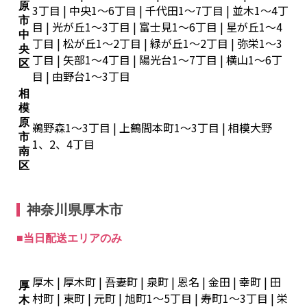
原
3丁目 | 中央1～6丁目 | 千代田1～7丁目 | 並木1～4丁
市
目 | 光が丘1～3丁目 | 富士見1～6丁目 | 星が丘1～4
中
丁目 | 松が丘1～2丁目 | 緑が丘1～2丁目 | 弥栄1～3
央
丁目 | 矢部1～4丁目 | 陽光台1～7丁目 | 横山1～6丁
区
目 | 由野台1～3丁目
相
模
原
鵜野森1～3丁目 | 上鶴間本町1～3丁目 | 相模大野
市
1、2、4丁目
南
区
神奈川県厚木市
■当日配送エリアのみ
厚木 | 厚木町 | 吾妻町 | 泉町 | 恩名 | 金田 | 幸町 | 田
厚
村町 | 東町 | 元町 | 旭町1～5丁目 | 寿町1～3丁目 | 栄
木