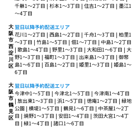
千躰1～2丁目 | 杉本1～3丁目 | 住吉1～2丁目 | 墨江1
～4丁目
翌日以降予約配送エリア
大
阪
花川1～2丁目 | 西島1～2丁目 | 千舟1～3丁目 | 柏里1
市
～3丁目 | 竹島1～5丁目 | 佃1～7丁目 | 中島1～2丁目
西
| 歌島1～4丁目 | 野里1～3丁目 | 大和田1～6丁目 | 大
淀
野1～3丁目 | 福町1～3丁目 | 出来島1～3丁目 | 御幣
川
島1～6丁目 | 百島1～2丁目 | 姫里1～3丁目 | 姫島1～
区
6丁目
翌日以降予約配送エリア
大
阪
今津中1～5丁目 | 今津北1～5丁目 | 今津南1～4丁目
市
| 放出東1～3丁目 | 浜1～5丁目 | 徳庵1～2丁目 | 緑地
鶴
公園 | 横堤1～5丁目 | 鶴見1～6丁目 | 中茶屋1～2丁
見
目 | 焼野1～3丁目 | 安田1～4丁目 | 茨田大宮1～4丁
区
目 | 緑1～4丁目 | 諸口1～6丁目