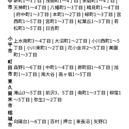
新町1～3丁目 | 浅間町1～4丁目 | 多磨町1～4丁目 |
中
天神町1～4丁目 | 八幡町1～3丁目 | 晴見町1～4丁目
市
| 府中町1～3丁目 | 本町1～2丁目 | 緑町1～3丁目 | 宮
西町1～5丁目 | 宮町1～3丁目 | 紅葉丘1～3丁目 | 若
松町1～5丁目 | 日吉町
小
上水南町3～4丁目 | 大沼町1～2丁目 | 小川西町1～5
平
丁目 | 小川東町1～2丁目 | 花小金井2～5丁目 | 美園
市
町1～3丁目
町
森野1～6丁目 | 中町1～4丁目 | 原町田1～6丁目 | 旭
田
町1～3丁目 | 南大谷 | 高ヶ坂1～5丁目
市
東
久
滝山3～5丁目 | 前沢3、5丁目 | 南町1～3丁目 | 柳窪1
留
～5丁目 | 弥生1～2丁目
米
市
稲
城
向陽台1～6丁目 | 百村 | 押立 | 東長沼 | 矢野口
市