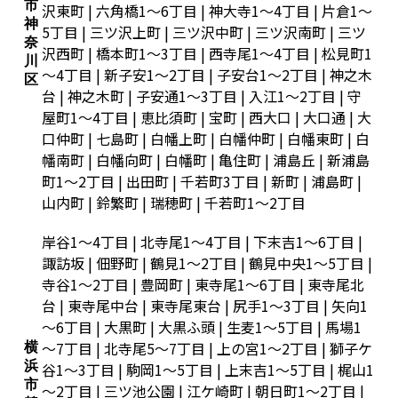
市
沢東町 | 六角橋1～6丁目 | 神大寺1～4丁目 | 片倉1～
神
5丁目 | 三ツ沢上町 | 三ツ沢中町 | 三ツ沢南町 | 三ツ
奈
沢西町 | 橋本町1～3丁目 | 西寺尾1～4丁目 | 松見町1
川
～4丁目 | 新子安1～2丁目 | 子安台1～2丁目 | 神之木
区
台 | 神之木町 | 子安通1～3丁目 | 入江1～2丁目 | 守
屋町1～4丁目 | 恵比須町 | 宝町 | 西大口 | 大口通 | 大
口仲町 | 七島町 | 白幡上町 | 白幡仲町 | 白幡東町 | 白
幡南町 | 白幡向町 | 白幡町 | 亀住町 | 浦島丘 | 新浦島
町1～2丁目 | 出田町 | 千若町3丁目 | 新町 | 浦島町 |
山内町 | 鈴繁町 | 瑞穂町 | 千若町1～2丁目
岸谷1～4丁目 | 北寺尾1～4丁目 | 下末吉1～6丁目 |
諏訪坂 | 佃野町 | 鶴見1～2丁目 | 鶴見中央1～5丁目 |
寺谷1～2丁目 | 豊岡町 | 東寺尾1～6丁目 | 東寺尾北
台 | 東寺尾中台 | 東寺尾東台 | 尻手1～3丁目 | 矢向1
～6丁目 | 大黒町 | 大黒ふ頭 | 生麦1～5丁目 | 馬場1
～7丁目 | 北寺尾5～7丁目 | 上の宮1～2丁目 | 獅子ケ
横
浜
谷1～3丁目 | 駒岡1～5丁目 | 上末吉1～5丁目 | 梶山1
市
～2丁目 | 三ツ池公園 | 江ケ崎町 | 朝日町1～2丁目 |