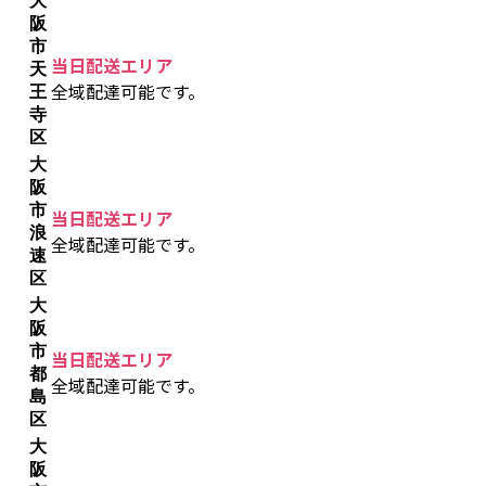
大
阪
市
当日配送エリア
天
全域配達可能です。
王
寺
区
大
阪
市
当日配送エリア
浪
全域配達可能です。
速
区
大
阪
市
当日配送エリア
都
全域配達可能です。
島
区
大
阪