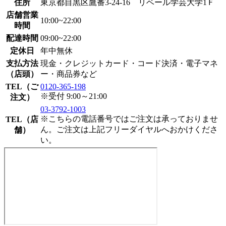
住所
東京都目黒区鷹番3-24-16 リベール学芸大学1Ｆ
店舗営業
10:00~22:00
時間
配達時間
09:00~22:00
定休日
年中無休
支払方法
現金・クレジットカード・コード決済・電子マネ
（店頭）
ー・商品券など
TEL（ご
0120-365-198
※受付 9:00～21:00
注文）
03-3792-1003
※こちらの電話番号ではご注文は承っておりませ
TEL（店
ん。ご注文は上記フリーダイヤルへおかけくださ
舗）
い。