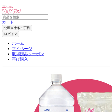
カート
北区東十条１丁目
ログイン
ホーム
マイページ
取得済みクーポン
再び購入