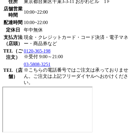
住所
東京都台東区千束3-3-11 おがわビル 1Ｆ
店舗営業
10:00~22:00
時間
配達時間
10:00~22:00
定休日
年中無休
支払方法
現金・クレジットカード・コード決済・電子マネ
（店頭）
ー・商品券など
TEL（ご
0120-365-198
※受付 9:00～21:00
注文）
03-5808-3251
※こちらの電話番号ではご注文は承っておりませ
TEL（店
ん。ご注文は上記フリーダイヤルへおかけくださ
舗）
い。