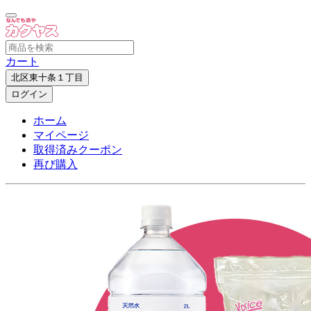
カート
北区東十条１丁目
ログイン
ホーム
マイページ
取得済みクーポン
再び購入