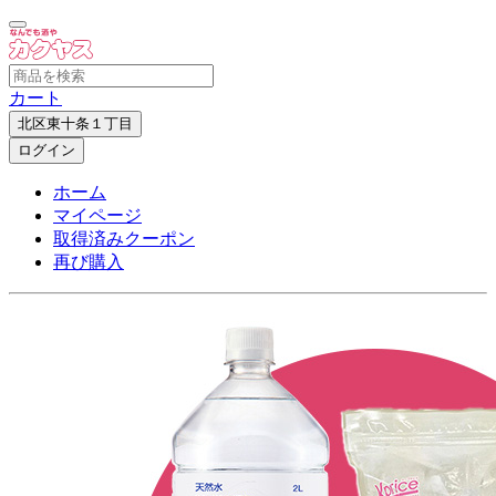
カート
北区東十条１丁目
ログイン
ホーム
マイページ
取得済みクーポン
再び購入