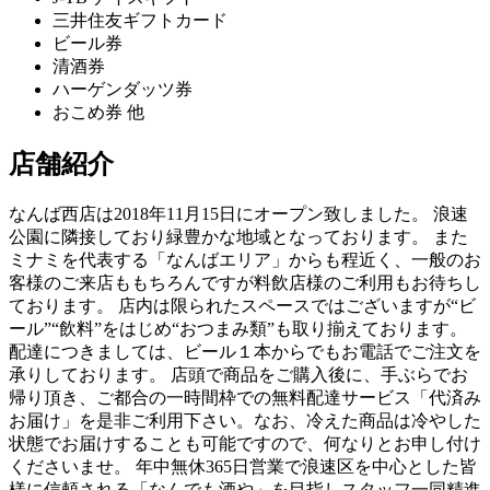
三井住友ギフトカード
ビール券
清酒券
ハーゲンダッツ券
おこめ券 他
店舗紹介
なんば西店は2018年11月15日にオープン致しました。 浪速
公園に隣接しており緑豊かな地域となっております。 また
ミナミを代表する「なんばエリア」からも程近く、一般のお
客様のご来店ももちろんですが料飲店様のご利用もお待ちし
ております。 店内は限られたスペースではございますが“ビ
ール”“飲料”をはじめ“おつまみ類”も取り揃えております。
配達につきましては、ビール１本からでもお電話でご注文を
承りしております。 店頭で商品をご購入後に、手ぶらでお
帰り頂き、ご都合の一時間枠での無料配達サービス「代済み
お届け」を是非ご利用下さい。なお、冷えた商品は冷やした
状態でお届けすることも可能ですので、何なりとお申し付け
くださいませ。 年中無休365日営業で浪速区を中心とした皆
様に信頼される「なんでも酒や」を目指しスタッフ一同精進