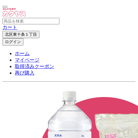
カート
北区東十条１丁目
ログイン
ホーム
マイページ
取得済みクーポン
再び購入