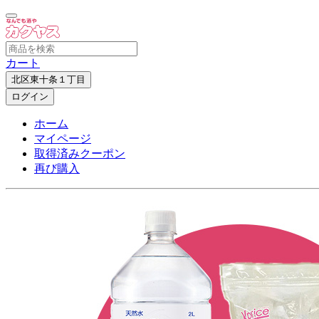
カート
北区東十条１丁目
ログイン
ホーム
マイページ
取得済みクーポン
再び購入