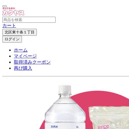
カート
北区東十条１丁目
ログイン
ホーム
マイページ
取得済みクーポン
再び購入