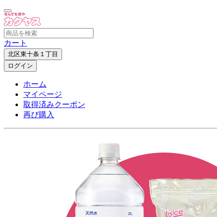
カート
北区東十条１丁目
ログイン
ホーム
マイページ
取得済みクーポン
再び購入